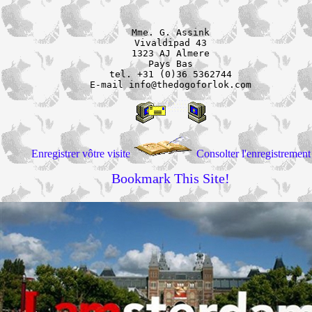
Mme. G. Assink

Vivaldipad 43

1323 AJ Almere

Pays Bas

tel. +31 (0)36 5362744

E-mail info@thedogoforlok.com
Enregistrer vôtre visite
Consolter l'enregistrement
Bookmark This Site!