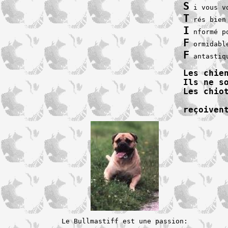
S
T
I
F
F
 antastiqu
Les chie
Ils ne s
reçoiven
Le Bullmastiff est une passion:
