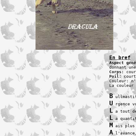
En bref
Aspect géné
Corps:
Poil: 
court
Couleur: n'
La couleur 
B
U
L
L
M
A